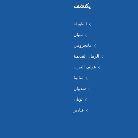
يكتشف
الطويلة
سيان
مانجروفي
الرمال القديمة
غولف الغرب
سابينا
شدوان
توبان
فنادير