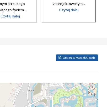
mym sercu tego
zaprojektowanym...
niącego życiem...
Czytaj dalej
Czytaj dalej
Otwórz w Mapach Google