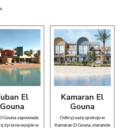
a
uban El
Kamaran El
Gouna
Gouna
El Gouna zapowiada
Odkryj oazę spokoju w
ę życia na wyspie w
Kamaran El Gouna, starannie