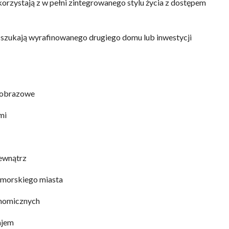
rzystają z w pełni zintegrowanego stylu życia z dostępem
y szukają wyrafinowanego drugiego domu lub inwestycji
ajobrazowe
mi
zewnątrz
dmorskiego miasta
ronomicznych
ajem