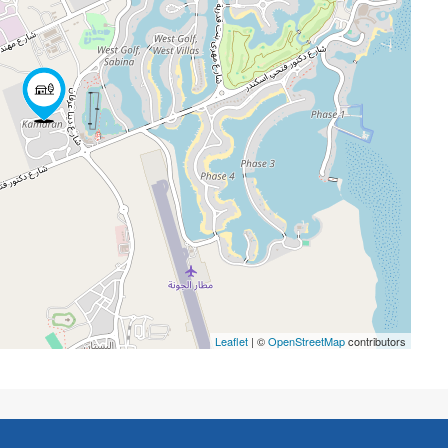
Leaflet
| ©
OpenStreetMap
contributors