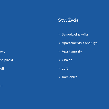
Styl Życia
Samodzielna willa
Apartamenty z obsługą
ovy
Apartamenty
e piaski
Chalet
olf
Loft
Kamienica
an