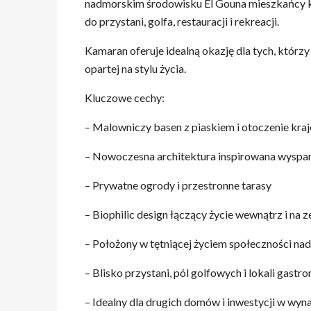
nadmorskim środowisku El Gouna mieszkańcy ko
do przystani, golfa, restauracji i rekreacji.
Kamaran oferuje idealną okazję dla tych, którz
opartej na stylu życia.
Kluczowe cechy:
– Malowniczy basen z piaskiem i otoczenie kr
– Nowoczesna architektura inspirowana wyspa
– Prywatne ogrody i przestronne tarasy
– Biophilic design łączący życie wewnątrz i na 
– Położony w tętniącej życiem społeczności na
– Blisko przystani, pól golfowych i lokali gast
– Idealny dla drugich domów i inwestycji w wyn