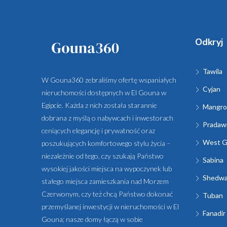
Odkryj
Tawila
W Gouna360 zebraliśmy ofertę wspaniałych
Cyjan
nieruchomości dostępnych w El Gouna w
Egipcie. Każda z nich została starannie
Mangro
dobrana z myślą o nabywcach i inwestorach
Pradawn
ceniących elegancję i prywatność oraz
West G
poszukujących komfortowego stylu życia –
niezależnie od tego, czy szukają Państwo
Sabina
wysokiej jakości miejsca na wypoczynek lub
Shedw
stałego miejsca zamieszkania nad Morzem
Czerwonym, czy też chcą Państwo dokonać
Tuban
przemyślanej inwestycji w nieruchomości w El
Fanadir
Gouna; nasze domy łączą w sobie