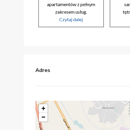
apartamentów z pełnym
sa
zakresem usług.
tęt
Czytaj dalej
Adres
+
−