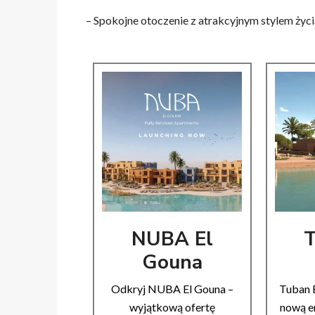
– Spokojne otoczenie z atrakcyjnym stylem życi
NUBA El
T
Gouna
Odkryj NUBA El Gouna –
Tuban 
wyjątkową ofertę
nową er