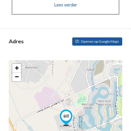
Lees verder
Adres
Openen op Google Maps
+
−