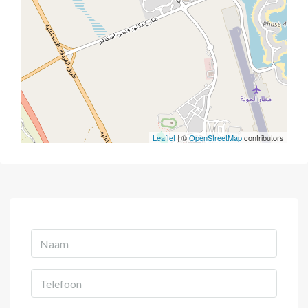
Leaflet
| ©
OpenStreetMap
contributors