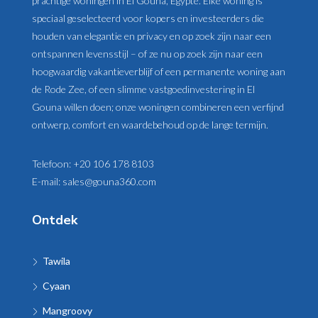
prachtige woningen in El Gouna, Egypte. Elke woning is
speciaal geselecteerd voor kopers en investeerders die
houden van elegantie en privacy en op zoek zijn naar een
ontspannen levensstijl – of ze nu op zoek zijn naar een
hoogwaardig vakantieverblijf of een permanente woning aan
de Rode Zee, of een slimme vastgoedinvestering in El
Gouna willen doen; onze woningen combineren een verfijnd
ontwerp, comfort en waardebehoud op de lange termijn.
Telefoon:
+20 106 178 8103
E-mail:
sales@gouna360.com
Ontdek
Tawila
Cyaan
Mangroovy