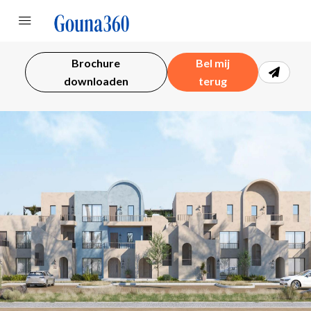
Brochure
Bel mij
downloaden
terug