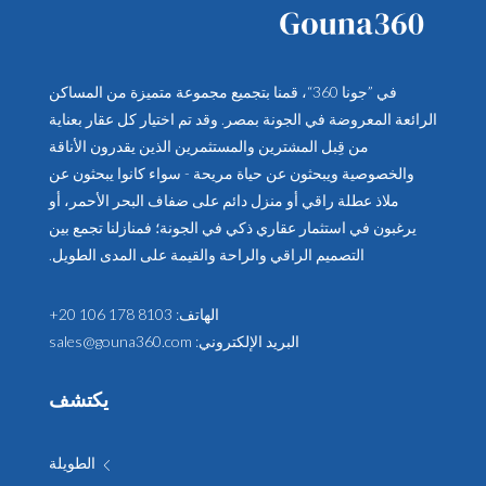
في ”جونا 360“، قمنا بتجميع مجموعة متميزة من المساكن
الرائعة المعروضة في الجونة بمصر. وقد تم اختيار كل عقار بعناية
من قِبل المشترين والمستثمرين الذين يقدرون الأناقة
والخصوصية ويبحثون عن حياة مريحة - سواء كانوا يبحثون عن
ملاذ عطلة راقي أو منزل دائم على ضفاف البحر الأحمر، أو
يرغبون في استثمار عقاري ذكي في الجونة؛ فمنازلنا تجمع بين
التصميم الراقي والراحة والقيمة على المدى الطويل.
الهاتف:
+20 106 178 8103
البريد الإلكتروني:
sales@gouna360.com
يكتشف
الطويلة