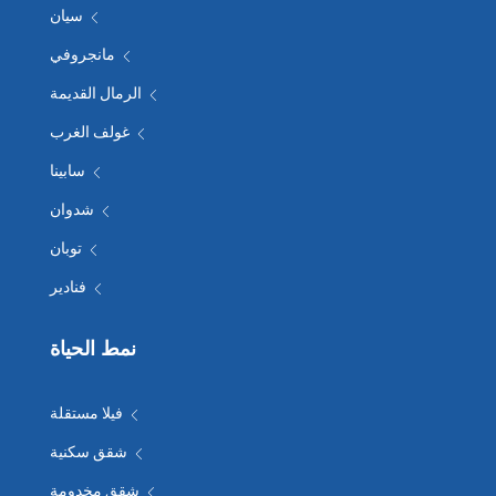
سيان
مانجروفي
الرمال القديمة
غولف الغرب
سابينا
شدوان
توبان
فنادير
نمط الحياة
فيلا مستقلة
شقق سكنية
شقق مخدومة