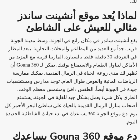
لك.
لماذا يُعد موقع أنشينت ساندز
مثالي للعيش على الشاطئ
يقع أنشينت ساندز في مكان رائع في الجونة. وسط مدينة الجونة
قريب جداً مع العديد من المطاعم والمحلات التجارية. يبعد المطار
في الغردقة 30 دقيقة فقط بالسيارة. المارينا قريبة مع المزيد من
الأماكن لتناول الطعام والاستمتاع بوقتك. يمكن لـ Gouna 360 أن
يُظهر لك مدى روعة الحياة في الرمال القديمة. يمكنك ممارسة
الرياضات المائية والغوص طوال العام. توجد مدارس ومستشفيات
جيدة في الجونة أيضاً. الطقس دافئ ومشمس معظم الوقت.
الطرق وكل شيء يعمل بشكل جيد للغاية في الجونة. يستمتع
أصحاب منازل الرمال القديمة بالحياة على شاطئ البحر الأحمر كل
يوم. دع موقع الجونة 360 يساعدك في بدء حياتك الشاطئية الجديدة
اليوم.
دع موقع Gouna 360 يساعدك