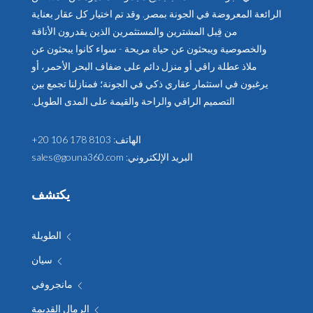
الرائعة المعروضة في الجونة بمصر. وقد تم اختيار كل عقار بعناية
من قِبل المشترين والمستثمرين الذين يقدرون الأناقة
والخصوصية ويبحثون عن حياة مريحة - سواء كانوا يبحثون عن
ملاذ عطلة راقي أو منزل دائم على ضفاف البحر الأحمر، أو
يرغبون في استثمار عقاري ذكي في الجونة؛ فمنازلنا تجمع بين
التصميم الراقي والراحة والقيمة على المدى الطويل.
الهاتف:
+20 106 178 8103
البريد الإلكتروني:
sales@gouna360.com
يكتشف
الطويلة
سيان
مانجروفي
الرمال القديمة