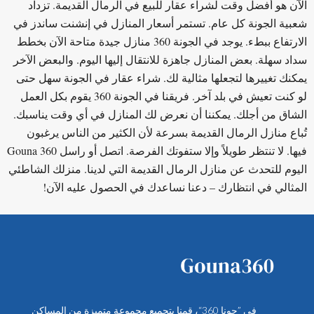
الآن هو أفضل وقت لشراء عقار للبيع في الرمال القديمة. تزداد
شعبية الجونة كل عام. تستمر أسعار المنازل في إنشنت ساندز في
الارتفاع ببطء. يوجد في الجونة 360 منازل جيدة متاحة الآن بخطط
سداد سهلة. بعض المنازل جاهزة للانتقال إليها اليوم. والبعض الآخر
يمكنك تغييرها لتجعلها مثالية لك. شراء عقار في الجونة سهل حتى
لو كنت تعيش في بلد آخر. فريقنا في الجونة 360 يقوم بكل العمل
الشاق من أجلك. يمكننا أن نعرض لك المنازل في أي وقت يناسبك.
تُباع منازل الرمال القديمة بسرعة لأن الكثير من الناس يرغبون
فيها. لا تنتظر طويلاً وإلا ستفوتك الفرصة. اتصل أو راسل Gouna 360
اليوم للتحدث عن منازل الرمال القديمة التي لدينا. منزلك الشاطئي
المثالي في انتظارك – دعنا نساعدك في الحصول عليه الآن!
في ”جونا 360“، قمنا بتجميع مجموعة متميزة من المساكن