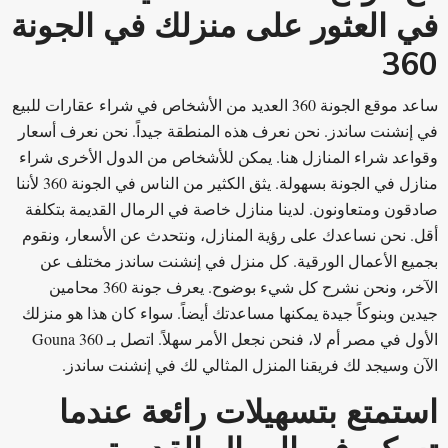
في العثور على منزلك في الجونة
360
ساعد موقع الجونة 360 العديد من الأشخاص في شراء عقارات للبيع
في إنشنت ساندز. نحن نعرف هذه المنطقة جيداً. نحن نعرف أسعار
وقواعد شراء المنازل هنا. يمكن للأشخاص من الدول الأخرى شراء
منازل في الجونة بسهولة. يثق الكثير من الناس في الجونة 360 لأننا
صادقون ومتعاونون. لدينا منازل خاصة في الرمال القديمة بتكلفة
أقل. نحن نساعدك على رؤية المنازل، ونتحدث عن الأسعار، ونقوم
بجميع الأعمال الورقية. كل منزل في إنشنت ساندز مختلف عن
الآخر، ونحن نشرح كل شيء بوضوح. يعرف جونة 360 محامين
جيدين وبنوكاً جيدة يمكنها مساعدتك أيضاً. سواء كان هذا هو منزلك
الأول في مصر أم لا، فنحن نجعل الأمر سهلاً. اتصل بـ Gouna 360
الآن وسيجد لك فريقنا المنزل المثالي لك في إنشنت ساندز.
استمتع بتسهيلات رائعة عندما