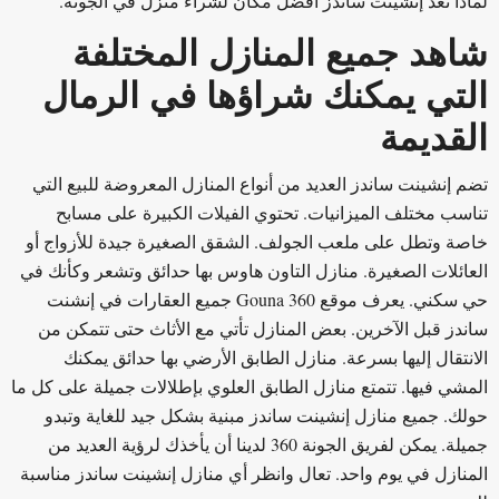
لماذا تُعد إنشينت ساندز أفضل مكان لشراء منزل في الجونة.
شاهد جميع المنازل المختلفة
التي يمكنك شراؤها في الرمال
القديمة
تضم إنشينت ساندز العديد من أنواع المنازل المعروضة للبيع التي
تناسب مختلف الميزانيات. تحتوي الفيلات الكبيرة على مسابح
خاصة وتطل على ملعب الجولف. الشقق الصغيرة جيدة للأزواج أو
العائلات الصغيرة. منازل التاون هاوس بها حدائق وتشعر وكأنك في
حي سكني. يعرف موقع Gouna 360 جميع العقارات في إنشنت
ساندز قبل الآخرين. بعض المنازل تأتي مع الأثاث حتى تتمكن من
الانتقال إليها بسرعة. منازل الطابق الأرضي بها حدائق يمكنك
المشي فيها. تتمتع منازل الطابق العلوي بإطلالات جميلة على كل ما
حولك. جميع منازل إنشينت ساندز مبنية بشكل جيد للغاية وتبدو
جميلة. يمكن لفريق الجونة 360 لدينا أن يأخذك لرؤية العديد من
المنازل في يوم واحد. تعال وانظر أي منازل إنشينت ساندز مناسبة