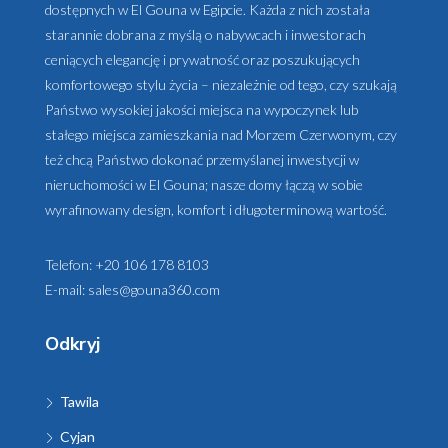
dostępnych w El Gouna w Egipcie. Każda z nich została
starannie dobrana z myślą o nabywcach i inwestorach
ceniących elegancję i prywatność oraz poszukujących
komfortowego stylu życia – niezależnie od tego, czy szukają
Państwo wysokiej jakości miejsca na wypoczynek lub
stałego miejsca zamieszkania nad Morzem Czerwonym, czy
też chcą Państwo dokonać przemyślanej inwestycji w
nieruchomości w El Gouna; nasze domy łączą w sobie
wyrafinowany design, komfort i długoterminową wartość.
Telefon:
+20 106 178 8103
E-mail:
sales@gouna360.com
Odkryj
Tawila
Cyjan