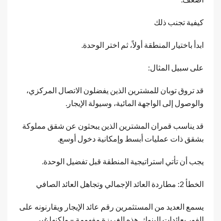
كيفية تجنب ذلك
ابدأ باختيار المنطقة أولاً، ثم اختر الوحدة.
على سبيل المثال:
قد تروق توبان للمشترين الذين يفضلون الاتصال المركزي،
والوصول إلى الواجهة المائية، وسيولة الإيجار.
قد يناسب قمران المشترين الذين يبحثون عن شقق مملوكة
بشقق ذات عمليات أبسط وإمكانية دخول أوسع.
يجب أن تأتي استراتيجية المنطقة قبل تفضيل الوحدة.
الخطأ 2: مطاردة العائد الإجمالي وتجاهل العائد الصافي
يسمع العديد من المستثمرين رقم عائد الإيجار ويقارنونه على
الفور بعائدات البنوك. هذه الغريزة مفهومة – ولكنها غير