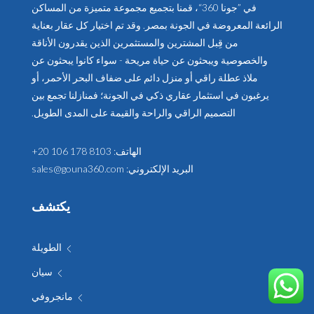
في ”جونا 360“، قمنا بتجميع مجموعة متميزة من المساكن
الرائعة المعروضة في الجونة بمصر. وقد تم اختيار كل عقار بعناية
من قِبل المشترين والمستثمرين الذين يقدرون الأناقة
والخصوصية ويبحثون عن حياة مريحة - سواء كانوا يبحثون عن
ملاذ عطلة راقي أو منزل دائم على ضفاف البحر الأحمر، أو
يرغبون في استثمار عقاري ذكي في الجونة؛ فمنازلنا تجمع بين
التصميم الراقي والراحة والقيمة على المدى الطويل.
الهاتف:
+20 106 178 8103
البريد الإلكتروني:
sales@gouna360.com
يكتشف
الطويلة
سيان
مانجروفي