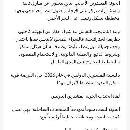
الجونة المشترين الأجانب الذين يبحثون عن منازل ثانية
واستثمارات تركز على الإيجار وأصول نمط الحياة في وجهة
مخططة بشكل رئيسي في البحر الأحمر.
ومع ذلك، يجب التعامل مع شراء عقار في الجونة كأجنبي
بطريقة استراتيجية. فالشراء الصحيح لا يتعلق فقط باختيار
وحدة جميلة – بل يتطلب أيضًا وضوحًا بشأن هيكل الملكية،
وشروط الدفع، والعملية القانونية، والاستخدام المقصود،
والتخطيط للتخارج على المدى الطويل.
بالنسبة للمشترين الدوليين في عام 2026، فإن الفرصة قوية
– لكن التنفيذ المنضبط لا يزال مهمًا.
لماذا تجتذب الجونة المشترين الدوليين
الجونة ليست سوقاً نموذجياً للمنتجعات الساحلية. فهي تعمل
كمدينة ناضجة ومخططة تخطيطاً رئيسياً مع:
– الحياة السكنية على مدار العام