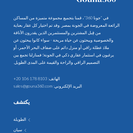
في ”جونا 360“، قمنا بتجميع مجموعة متميزة من المساكن
الرائعة المعروضة في الجونة بمصر. وقد تم اختيار كل عقار بعناية
من قِبل المشترين والمستثمرين الذين يقدرون الأناقة
والخصوصية ويبحثون عن حياة مريحة - سواء كانوا يبحثون عن
ملاذ عطلة راقي أو منزل دائم على ضفاف البحر الأحمر، أو
يرغبون في استثمار عقاري ذكي في الجونة؛ فمنازلنا تجمع بين
التصميم الراقي والراحة والقيمة على المدى الطويل.
الهاتف:
+20 106 178 8103
البريد الإلكتروني:
sales@gouna360.com
يكتشف
الطويلة
سيان