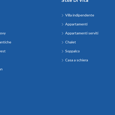
Stile Di Vita
Villa indipendente
Appartamenti
ovy
Appartamenti serviti
antiche
Chalet
vest
Soppalco
Casa a schiera
an