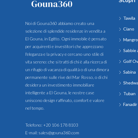
Scopri
Tawila
Noi di Gouna360 abbiamo creato una
Ciano
selezione di splendide residenze in vendita a
El Gouna, in Egitto. Ogni immobile è pensato
Mangro
per acquirenti e investitori che apprezzano
Sabbie 
l'eleganza e la privacy e cercano uno stile di
Golf O
vita sereno: che si tratti di chi è alla ricerca di
un rifugio di vacanza di qualità o di una dimora
Sabina
permanente sulle rive del Mar Rosso, o di chi
Shedw
desidera un investimento immobiliare
intelligente a El Gouna, le nostre case
Tuban
uniscono design raffinato, comfort e valore
Fanadir
nel tempo.
Telefono:
+20 106 178 8103
E-mail:
sales@gouna360.com