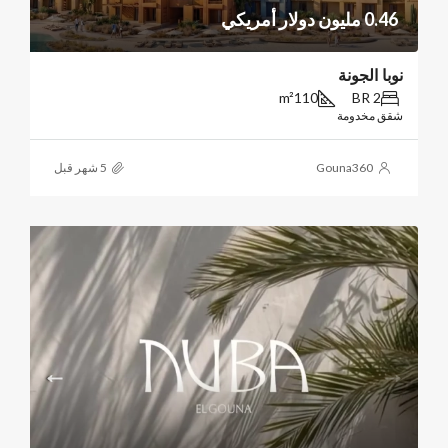
0.46 مليون دولار أمريكي
نوبا الجونة
m²
110
2 BR
شقق مخدومة
Gouna360