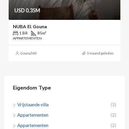
USD 0,35M
NUBA El Gouna
1 BR
85
m²
APPARTEMENTEN
Gouna360
5 maand geleden
Eigendom Type
Vrijstaande villa
(3)
Appartementen
(2)
Appartementen
(2)