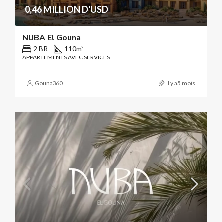
0,46 MILLION D'USD
NUBA El Gouna
2 BR
110
m²
APPARTEMENTS AVEC SERVICES
Gouna360
il y a5 mois