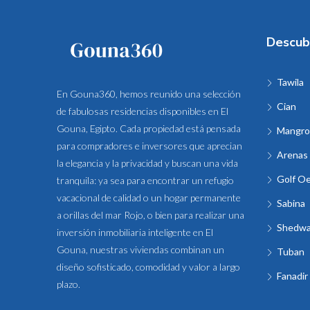
Descub
Tawila
En Gouna360, hemos reunido una selección
Cian
de fabulosas residencias disponibles en El
Gouna, Egipto. Cada propiedad está pensada
Mangro
para compradores e inversores que aprecian
Arenas 
la elegancia y la privacidad y buscan una vida
Golf O
tranquila: ya sea para encontrar un refugio
vacacional de calidad o un hogar permanente
Sabina
a orillas del mar Rojo, o bien para realizar una
Shedw
inversión inmobiliaria inteligente en El
Gouna, nuestras viviendas combinan un
Tuban
diseño sofisticado, comodidad y valor a largo
Fanadir
plazo.