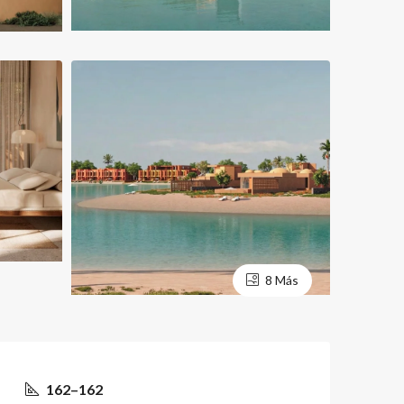
8 Más
162–162