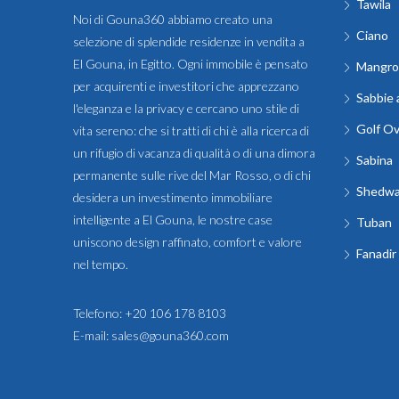
Tawila
Noi di Gouna360 abbiamo creato una
Ciano
selezione di splendide residenze in vendita a
El Gouna, in Egitto. Ogni immobile è pensato
Mangro
per acquirenti e investitori che apprezzano
Sabbie 
l'eleganza e la privacy e cercano uno stile di
Golf O
vita sereno: che si tratti di chi è alla ricerca di
un rifugio di vacanza di qualità o di una dimora
Sabina
permanente sulle rive del Mar Rosso, o di chi
Shedw
desidera un investimento immobiliare
intelligente a El Gouna, le nostre case
Tuban
uniscono design raffinato, comfort e valore
Fanadir
nel tempo.
Telefono:
+20 106 178 8103
E-mail:
sales@gouna360.com