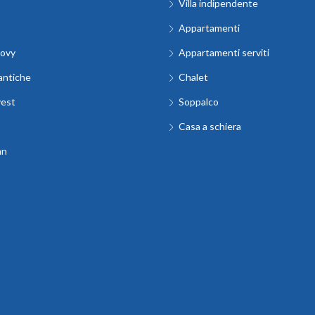
Villa indipendente
Appartamenti
ovy
Appartamenti serviti
antiche
Chalet
vest
Soppalco
Casa a schiera
an