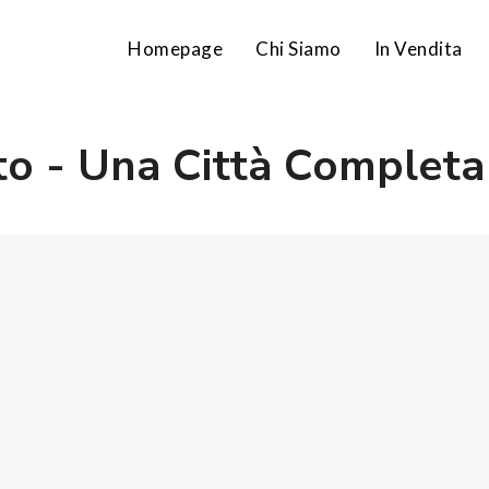
Homepage
Chi Siamo
In Vendita
to - Una Città Complet