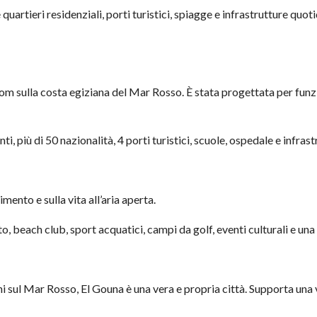
quartieri residenziali, porti turistici, spiagge e infrastrutture qu
com sulla costa egiziana del Mar Rosso. È stata progettata per funz
i, più di 50 nazionalità, 4 porti turistici, scuole, ospedale e infras
mento e sulla vita all’aria aperta.
o, beach club, sport acquatici, campi da golf, eventi culturali e un
i sul Mar Rosso, El Gouna è una vera e propria città. Supporta una v