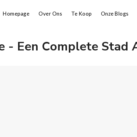
Homepage
Over Ons
Te Koop
Onze Blogs
e - Een Complete Stad