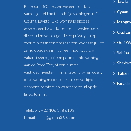
Tawila
Bij Gouna360 hebben we een portfolio
Cyaan
samengesteld met prachtige woningen in El
Gouna, Egypte. Elke woning is speciaal
Mangro
geselecteerd voor kopers en investeerders
Oud za
die houden van elegantie en privacy en op
Golf W
zoek zijn naar een ontspannen levensstijl – of
ze nu op zoek zijn naar een hoogwaardig
Sabina
vakantieverblijf of een permanente woning
Shedw
aan de Rode Zee, of een slimme
vastgoedinvestering in El Gouna willen doen;
Tuban
onze woningen combineren een verfijnd
Fanadir
ontwerp, comfort en waardebehoud op de
lange termijn.
Telefoon:
+20 106 178 8103
E-mail:
sales@gouna360.com