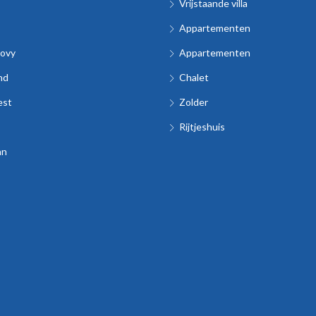
Vrijstaande villa
Appartementen
ovy
Appartementen
nd
Chalet
est
Zolder
Rijtjeshuis
an