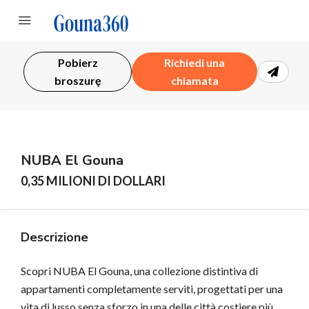
Pobierz
Richiedi una
broszurę
chiamata
NUBA El Gouna
0,35 MILIONI DI DOLLARI
Descrizione
Scopri NUBA El Gouna, una collezione distintiva di
appartamenti completamente serviti, progettati per una
vita di lusso senza sforzo in una delle città costiere più