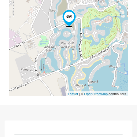
Leaflet
| ©
OpenStreetMap
contributors