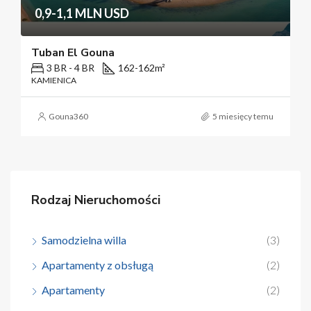
0,9-1,1 MLN USD
Tuban El Gouna
3 BR - 4 BR
162-162
m²
KAMIENICA
Gouna360
5 miesięcy temu
Rodzaj Nieruchomości
Samodzielna willa
(3)
Apartamenty z obsługą
(2)
Apartamenty
(2)