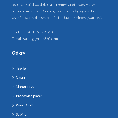
też chcą Państwo dokonać przemyślanej inwestycji w
nieruchomości w El Gouna; nasze domy łączą w sobie
wyrafinowany design, komfort i długoterminową wartość.
Telefon:
+20 106 178 8103
E-mail:
sales@gouna360.com
Odkryj
Tawila
Cyjan
Mangroovy
Pradawne piaski
West Golf
Sabina