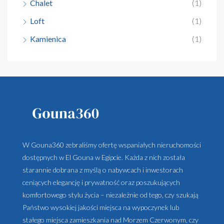
Chalet
(1)
Loft
(1)
Kamienica
(1)
W Gouna360 zebraliśmy ofertę wspaniałych nieruchomości
dostępnych w El Gouna w Egipcie. Każda z nich została
starannie dobrana z myślą o nabywcach i inwestorach
ceniących elegancję i prywatność oraz poszukujących
komfortowego stylu życia – niezależnie od tego, czy szukają
Państwo wysokiej jakości miejsca na wypoczynek lub
stałego miejsca zamieszkania nad Morzem Czerwonym, czy