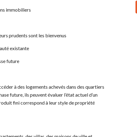
iens immobiliers
seurs prudents sont les bienvenus
auté existante
se future
ccéder à des logements achevés dans des quartiers
hase future, ils peuvent évaluer l’état actuel d’un
roduit fini correspond à leur style de propriété
artements, des villas, des maisons de ville et