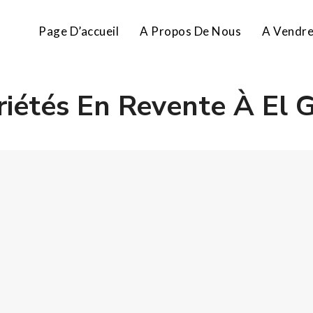
Page D’accueil
A Propos De Nous
A Vendr
riétés En Revente À El 