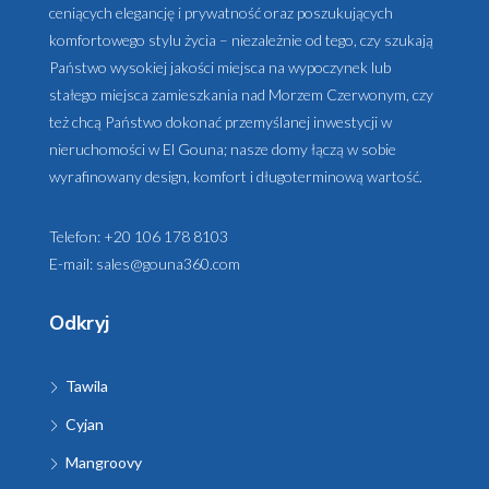
ceniących elegancję i prywatność oraz poszukujących
komfortowego stylu życia – niezależnie od tego, czy szukają
Państwo wysokiej jakości miejsca na wypoczynek lub
stałego miejsca zamieszkania nad Morzem Czerwonym, czy
też chcą Państwo dokonać przemyślanej inwestycji w
nieruchomości w El Gouna; nasze domy łączą w sobie
wyrafinowany design, komfort i długoterminową wartość.
Telefon:
+20 106 178 8103
E-mail:
sales@gouna360.com
Odkryj
Tawila
Cyjan
Mangroovy