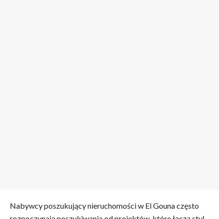
Nabywcy poszukujący nieruchomości w El Gouna często
rozpoczynają poszukiwania od projektów, które łączą styl