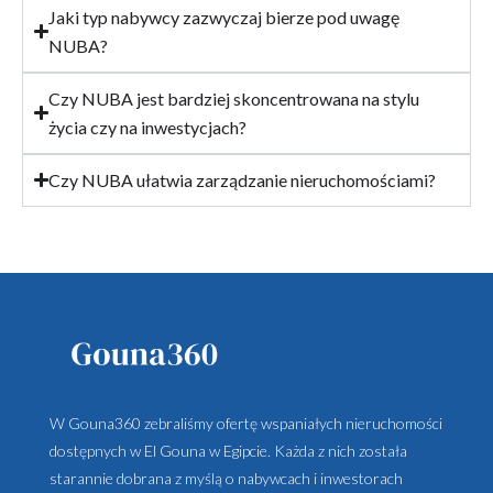
Jaki typ nabywcy zazwyczaj bierze pod uwagę
NUBA?
Czy NUBA jest bardziej skoncentrowana na stylu
życia czy na inwestycjach?
Czy NUBA ułatwia zarządzanie nieruchomościami?
W Gouna360 zebraliśmy ofertę wspaniałych nieruchomości
dostępnych w El Gouna w Egipcie. Każda z nich została
starannie dobrana z myślą o nabywcach i inwestorach