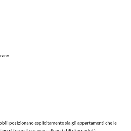
erano:
obili posizionano esplicitamente sia gli appartamenti che le
diversi formati servono a diversi stili di proprietà.