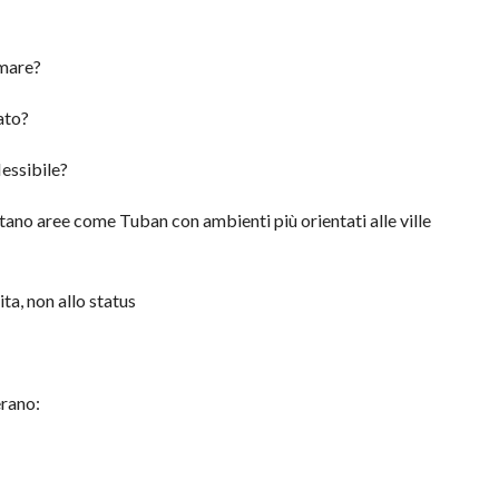
omare?
ato?
essibile?
ano aree come Tuban con ambienti più orientati alle ville
ita, non allo status
erano: