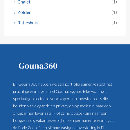
Chalet
(1)
Zolder
(1)
Rijtjeshuis
(1)
Bij Gouna360 hebben we een portfolio samengesteld met
prachtige woningen in El Gouna, Egypte. Elke woning is
speciaal geselecteerd voor kopers en investeerders die
houden van elegantie en privacy en op zoek zijn naar een
ontspannen levensstijl – of ze nu op zoek zijn naar een
hoogwaardig vakantieverblijf of een permanente woning aan
de Rode Zee, of een slimme vastgoedinvestering in El