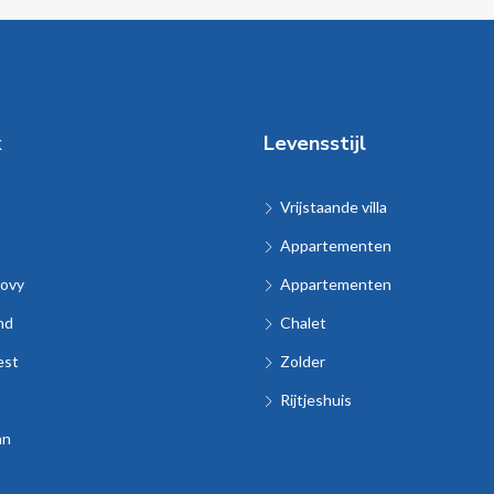
k
Levensstijl
Vrijstaande villa
Appartementen
ovy
Appartementen
nd
Chalet
est
Zolder
Rijtjeshuis
an