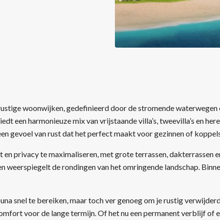
 rustige woonwijken, gedefinieerd door de stromende waterwegen e
dt een harmonieuze mix van vrijstaande villa’s, tweevilla’s en he
en gevoel van rust dat het perfect maakt voor gezinnen of koppels 
t en privacy te maximaliseren, met grote terrassen, dakterrassen e
n weerspiegelt de rondingen van het omringende landschap. Binnen
una snel te bereiken, maar toch ver genoeg om je rustig verwijderd
omfort voor de lange termijn. Of het nu een permanent verblijf of e