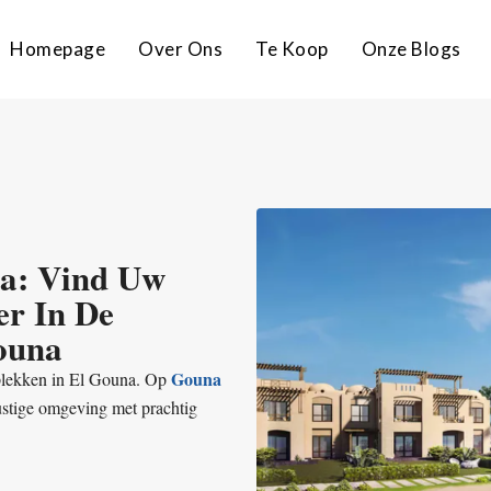
Homepage
Over Ons
Te Koop
Onze Blogs
na: Vind Uw
r In De
ouna
Gouna
 plekken in El Gouna. Op
rustige omgeving met prachtig