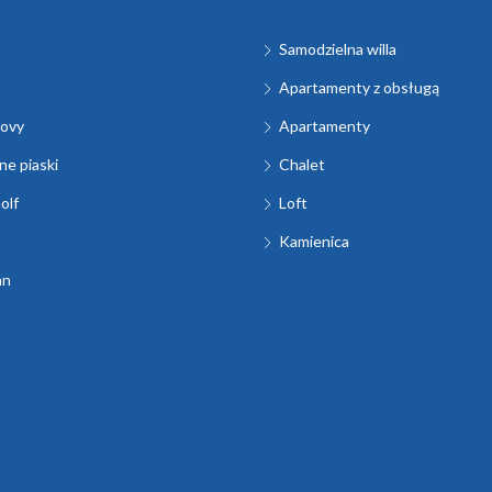
Samodzielna willa
Apartamenty z obsługą
ovy
Apartamenty
e piaski
Chalet
olf
Loft
Kamienica
an