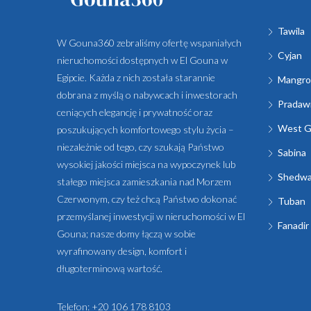
Tawila
W Gouna360 zebraliśmy ofertę wspaniałych
Cyjan
nieruchomości dostępnych w El Gouna w
Egipcie. Każda z nich została starannie
Mangro
dobrana z myślą o nabywcach i inwestorach
Pradawn
ceniących elegancję i prywatność oraz
West G
poszukujących komfortowego stylu życia –
niezależnie od tego, czy szukają Państwo
Sabina
wysokiej jakości miejsca na wypoczynek lub
Shedw
stałego miejsca zamieszkania nad Morzem
Czerwonym, czy też chcą Państwo dokonać
Tuban
przemyślanej inwestycji w nieruchomości w El
Fanadir
Gouna; nasze domy łączą w sobie
wyrafinowany design, komfort i
długoterminową wartość.
Telefon:
+20 106 178 8103