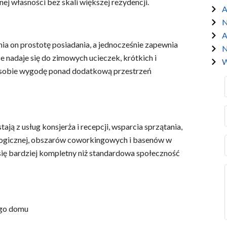
j własności bez skali większej rezydencji.
A
N
A
a on prostotę posiadania, a jednocześnie zapewnia
N
nadaje się do zimowych ucieczek, krótkich i
W
ą sobie wygodę ponad dodatkową przestrzeń
ają z usług konsjerża i recepcji, wsparcia sprzątania,
logicznej, obszarów coworkingowych i basenów w
e się bardziej kompletny niż standardowa społeczność
go domu