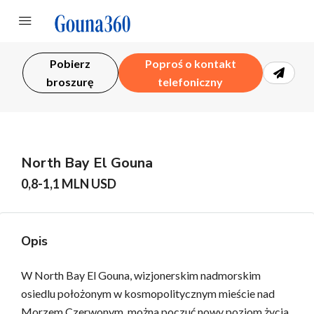
Pobierz
Poproś o kontakt
broszurę
telefoniczny
North Bay El Gouna
0,8-1,1 MLN USD
Opis
W North Bay El Gouna, wizjonerskim nadmorskim
osiedlu położonym w kosmopolitycznym mieście nad
Morzem Czerwonym, można poczuć nowy poziom życia