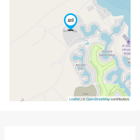
Leaflet
| ©
OpenStreetMap
contributors