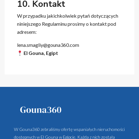
10. Kontakt
W przypadku jakichkolwiek pytań dotyczących
niniejszego Regulaminu prosimy o kontakt pod
adresem:
lena.smagliy@gouna360.com
El Gouna, Egipt
W Gouna360 zebraliśmy ofertę wspaniałych nieruchomości
dostępnych w El Gouna w Egipcie. Każda z nich została