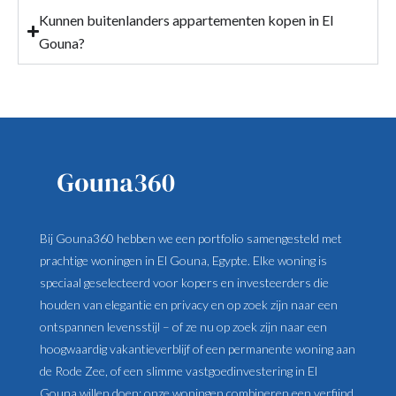
Kunnen buitenlanders appartementen kopen in El
Gouna?
Bij Gouna360 hebben we een portfolio samengesteld met
prachtige woningen in El Gouna, Egypte. Elke woning is
speciaal geselecteerd voor kopers en investeerders die
houden van elegantie en privacy en op zoek zijn naar een
ontspannen levensstijl – of ze nu op zoek zijn naar een
hoogwaardig vakantieverblijf of een permanente woning aan
de Rode Zee, of een slimme vastgoedinvestering in El
Gouna willen doen; onze woningen combineren een verfijnd