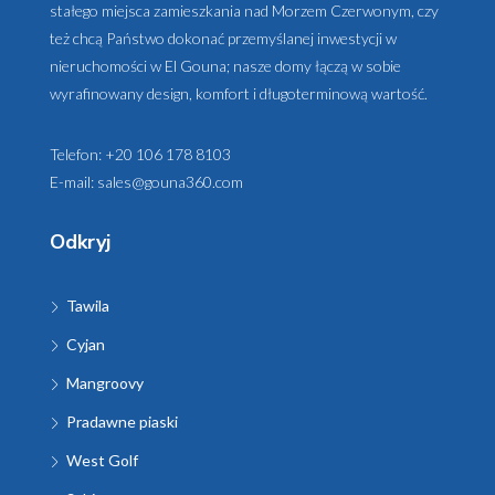
stałego miejsca zamieszkania nad Morzem Czerwonym, czy
też chcą Państwo dokonać przemyślanej inwestycji w
nieruchomości w El Gouna; nasze domy łączą w sobie
wyrafinowany design, komfort i długoterminową wartość.
Telefon:
+20 106 178 8103
E-mail:
sales@gouna360.com
Odkryj
Tawila
Cyjan
Mangroovy
Pradawne piaski
West Golf