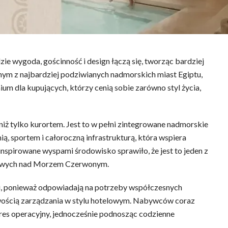
e wygoda, gościnność i design łączą się, tworząc bardziej
ym z najbardziej podziwianych nadmorskich miast Egiptu,
um dla kupujących, którzy cenią sobie zarówno styl życia,
 niż tylko kurortem. Jest to w pełni zintegrowane nadmorskie
ią, sportem i całoroczną infrastrukturą, która wspiera
 inspirowane wyspami środowisko sprawiło, że jest to jeden z
le’owych nad Morzem Czerwonym.
i, ponieważ odpowiadają na potrzeby współczesnych
wością zarządzania w stylu hotelowym. Nabywców coraz
tres operacyjny, jednocześnie podnosząc codzienne