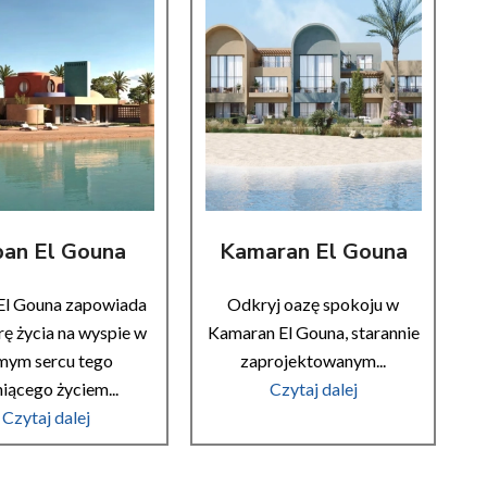
ban El Gouna
Kamaran El Gouna
El Gouna zapowiada
Odkryj oazę spokoju w
ę życia na wyspie w
Kamaran El Gouna, starannie
mym sercu tego
zaprojektowanym...
niącego życiem...
Czytaj dalej
Czytaj dalej