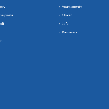
ovy
Apartamenty
e piaski
Chalet
olf
Loft
Kamienica
an