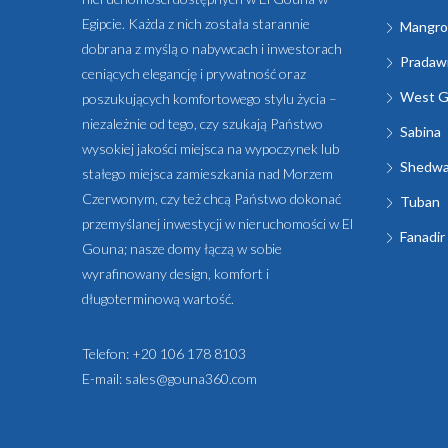
Egipcie. Każda z nich została starannie
Mangro
dobrana z myślą o nabywcach i inwestorach
Pradawn
ceniących elegancję i prywatność oraz
West G
poszukujących komfortowego stylu życia –
niezależnie od tego, czy szukają Państwo
Sabina
wysokiej jakości miejsca na wypoczynek lub
Shedw
stałego miejsca zamieszkania nad Morzem
Czerwonym, czy też chcą Państwo dokonać
Tuban
przemyślanej inwestycji w nieruchomości w El
Fanadir
Gouna; nasze domy łączą w sobie
wyrafinowany design, komfort i
długoterminową wartość.
Telefon:
+20 106 178 8103
E-mail:
sales@gouna360.com