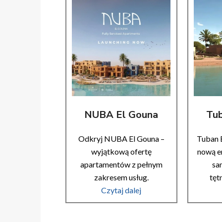
NUBA El Gouna
Tu
Odkryj NUBA El Gouna –
Tuban 
wyjątkową ofertę
nową er
apartamentów z pełnym
sa
zakresem usług.
tęt
Czytaj dalej