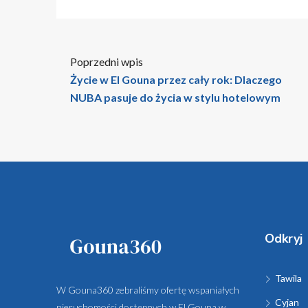
Poprzedni wpis
Życie w El Gouna przez cały rok: Dlaczego
NUBA pasuje do życia w stylu hotelowym
Odkryj
Tawila
W Gouna360 zebraliśmy ofertę wspaniałych
Cyjan
nieruchomości dostępnych w El Gouna w