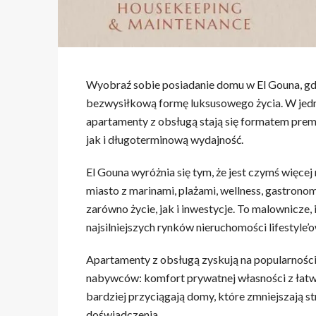
Wyobraź sobie posiadanie domu w El Gouna, gdzi
bezwysiłkową formę luksusowego życia. W jedn
apartamenty z obsługą stają się formatem premi
jak i długoterminową wydajność.
El Gouna wyróżnia się tym, że jest czymś więcej
miasto z marinami, plażami, wellness, gastronom
zarówno życie, jak i inwestycje. To malownicze,
najsilniejszych rynków nieruchomości lifesty
Apartamenty z obsługą zyskują na popularnośc
nabywców: komfort prywatnej własności z łat
bardziej przyciągają domy, które zmniejszają s
doświadczenia.