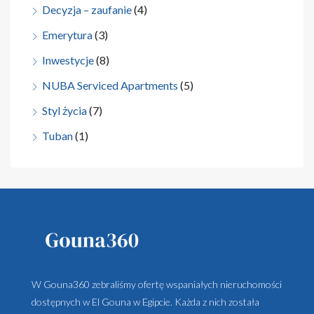
Decyzja – zaufanie
(4)
Emerytura
(3)
Inwestycje
(8)
NUBA Serviced Apartments
(5)
Styl życia
(7)
Tuban
(1)
W Gouna360 zebraliśmy ofertę wspaniałych nieruchomości
dostępnych w El Gouna w Egipcie. Każda z nich została