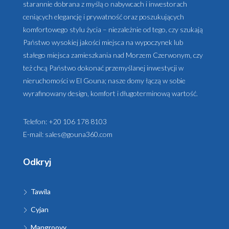
starannie dobrana z myślą o nabywcach i inwestorach
ceniących elegancję i prywatność oraz poszukujących
komfortowego stylu życia – niezależnie od tego, czy szukają
Państwo wysokiej jakości miejsca na wypoczynek lub
stałego miejsca zamieszkania nad Morzem Czerwonym, czy
też chcą Państwo dokonać przemyślanej inwestycji w
nieruchomości w El Gouna; nasze domy łączą w sobie
wyrafinowany design, komfort i długoterminową wartość.
Telefon:
+20 106 178 8103
E-mail:
sales@gouna360.com
Odkryj
Tawila
Cyjan
Mangroovy