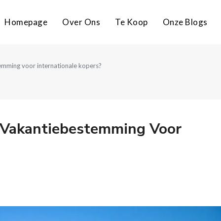
Homepage
Over Ons
Te Koop
Onze Blogs
emming voor internationale kopers?
 Vakantiebestemming Voor