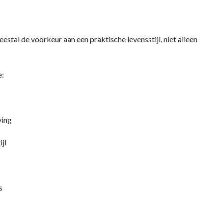
stal de voorkeur aan een praktische levensstijl, niet alleen
e:
ving
jl
s